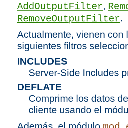
,
AddOutputFilter
Rem
.
RemoveOutputFilter
Actualmente, vienen con l
siguientes filtros seleccio
INCLUDES
Server-Side Includes 
DEFLATE
Comprime los datos de 
cliente usando el mód
Además, el módulo
mod_