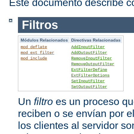
Este documento describe có
Filtros
Módulos Relacionados
Directivas Relacionadas
mod_deflate
AddInputFilter
mod_ext_filter
AddOutputFilter
mod_include
RemoveInputFilter
RemoveOutputFilter
ExtFilterDefine
ExtFilterOptions
SetInputFilter
SetOutputFilter
Un
filtro
es un proceso que
reciben o se envían por e
los clientes al servidor 