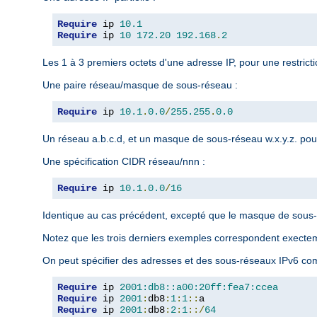
Require
 ip 
10.1
Require
 ip 
10
172.20
192.168
.
2
Les 1 à 3 premiers octets d'une adresse IP, pour une restrict
Une paire réseau/masque de sous-réseau :
Require
 ip 
10.1
.
0.0
/
255.255
.
0.0
Un réseau a.b.c.d, et un masque de sous-réseau w.x.y.z. pour
Une spécification CIDR réseau/nnn :
Require
 ip 
10.1
.
0.0
/
16
Identique au cas précédent, excepté que le masque de sous-r
Notez que les trois derniers exemples correspondent exect
On peut spécifier des adresses et des sous-réseaux IPv6 com
Require
 ip 
2001:db8::a00:20ff:fea7:ccea
Require
 ip 
2001
:
db8
:
1
:
1
::
Require
 ip 
2001
:
db8
:
2
:
1
::/
64