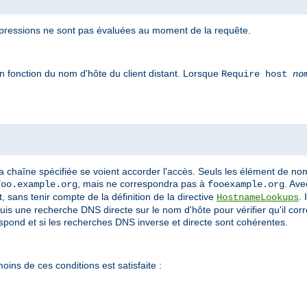
pressions ne sont pas évaluées au moment de la requête.
n fonction du nom d'hôte du client distant. Lorsque
Require host
no
a chaîne spécifiée se voient accorder l'accès. Seuls les élément de n
, mais ne correspondra pas à
. Ave
foo.example.org
fooexample.org
 sans tenir compte de la définition de la directive
.
HostnameLookups
puis une recherche DNS directe sur le nom d'hôte pour vérifier qu'il cor
espond et si les recherches DNS inverse et directe sont cohérentes.
oins de ces conditions est satisfaite :