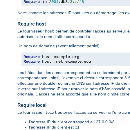
Require
 ip 
2001
:
db8
:
3
::/
48
Note: comme les adresses IP sont lues au démarrage, les ex
Require host
Le fournisseur
permet de contrôler l'accès au serveur e
host
autorisée si le nom d'hôte correspond à
Un nom de domaine (éventuellement partiel)
Require
 host example
.
Require
 host 
.
net example
.
edu
Les hôtes dont les noms correspondent ou se terminent par l
correspondance ; ainsi, l'exemple ci-dessus correspondra à
effectuer une double recherche DNS sur l'adresse IP du client,
inverse sur l'adresse IP pour trouver le nom d'hôte associé, 
originale. L'accès ne sera accordé que si le nom d'hôte corr
Require local
Le fournisseur
autorise l'accès au serveur si l'une au m
local
l'adresse IP du client correspond à 127.0.0.0/8
l'adresse IP du client est ::1