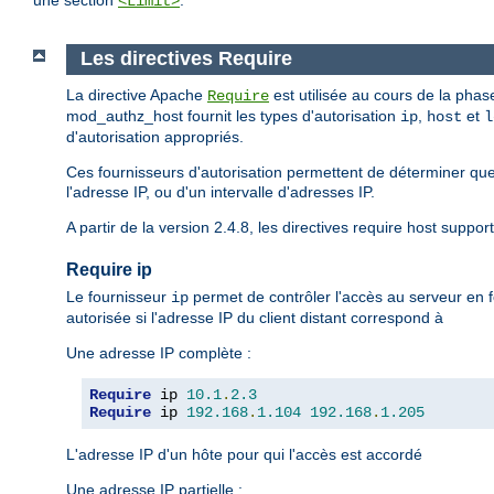
une section
.
<Limit>
Les directives Require
La directive Apache
est utilisée au cours de la phase
Require
mod_authz_host fournit les types d'autorisation
,
et
ip
host
l
d'autorisation appropriés.
Ces fournisseurs d'autorisation permettent de déterminer que
l'adresse IP, ou d'un intervalle d'adresses IP.
A partir de la version 2.4.8, les directives require host suppor
Require ip
Le fournisseur
permet de contrôler l'accès au serveur en f
ip
autorisée si l'adresse IP du client distant correspond à
Une adresse IP complète :
Require
 ip 
10.1
.
2.3
Require
 ip 
192.168
.
1.104
192.168
.
1.205
L'adresse IP d'un hôte pour qui l'accès est accordé
Une adresse IP partielle :