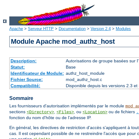
Apache
>
Serveur HTTP
>
Documentation
>
Version 2.4
>
Modules
Module Apache mod_authz_host
Description:
Autorisations de groupe basées sur l
Statut:
Base
Identificateur de Module:
authz_host_module
Fichier Source:
mod_authz_host.c
Compatibilité:
Disponible depuis les versions 2.3 e
Sommaire
Les fournisseurs d'autorisation implémentés par le module
mod_a
sections
,
, ou
ou de fichiers
<Directory>
<Files>
<Location>
.
fonction du nom d'hôte ou de l'adresse IP.
En général, les directives de restriction d'accès s'appliquent à to
cas. Il est cependant possible de ne restreindre l'accès que pour 