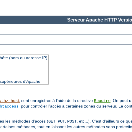
Serveur Apache HTTP Versio
'hôte (nom ou adresse IP)
t supérieures d'Apache
sont enregistrés à l'aide de la directive
. On peut ut
uthz_host
Require
pour contrôler l'accès à certaines zones du serveur. Le cont
htaccess
utes les méthodes d'accès (
,
,
, etc...). C'est d'ailleurs ce 
GET
PUT
POST
certaines méthodes, tout en laissant les autres méthodes sans protectio