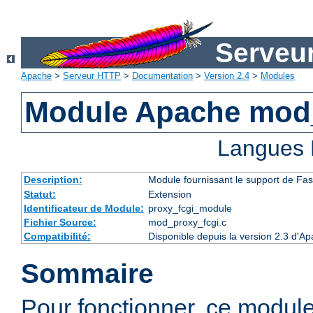
Serveu
Apache
>
Serveur HTTP
>
Documentation
>
Version 2.4
>
Modules
Module Apache mod
Langues 
Description:
Module fournissant le support de Fa
Statut:
Extension
Identificateur de Module:
proxy_fcgi_module
Fichier Source:
mod_proxy_fcgi.c
Compatibilité:
Disponible depuis la version 2.3 d'A
Sommaire
Pour fonctionner, ce modul