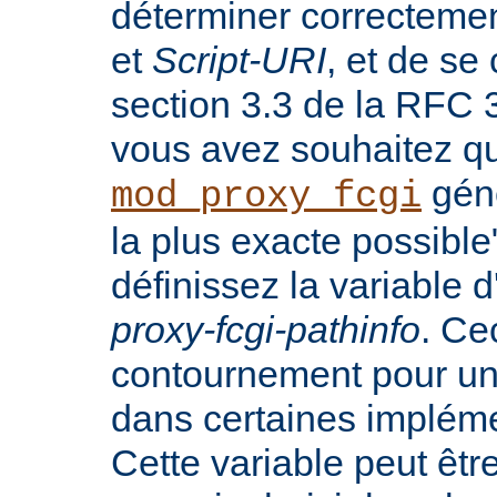
déterminer correcteme
et
Script-URI
, et de se
section 3.3 de la RFC 3
vous avez souhaitez q
génè
mod_proxy_fcgi
la plus exacte possibl
définissez la variable
proxy-fcgi-pathinfo
. Ce
contournement pour u
dans certaines implém
Cette variable peut êtr