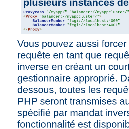
plusieurs instances de 
ProxyPass
"/myapp/"
"balancer://myappcluster/
<
Proxy
"balancer://myappcluster/"
>
BalancerMember
"fcgi://localhost:4000"
BalancerMember
"fcgi://localhost:4001"
</
Proxy
>
Vous pouvez aussi forcer 
requête en tant que requ
inverse en créant un court
gestionnaire approprié. D
dessous, toutes les requê
PHP seront transmises a
spécifié par mandat inver
fonctionnalité est disponib