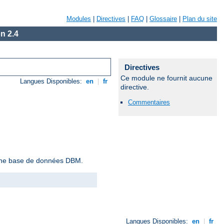
Modules
|
Directives
|
FAQ
|
Glossaire
|
Plan du site
n 2.4
Directives
Ce module ne fournit aucune
Langues Disponibles:
en
|
fr
directive.
Commentaires
r une base de données DBM.
Langues Disponibles:
en
|
fr