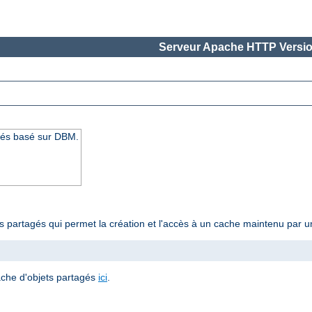
Serveur Apache HTTP Versio
gés basé sur DBM.
ts partagés qui permet la création et l'accès à un cache maintenu pa
ache d'objets partagés
ici
.