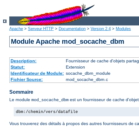
Apache
>
Serveur HTTP
>
Documentation
>
Version 2.4
>
Modules
Module Apache mod_socache_dbm
Description:
Fournisseur de cache d'objets parta
Statut:
Extension
Identificateur de Module:
socache_dbm_module
Fichier Source:
mod_socache_dbm.c
Sommaire
Le module
est un fournisseur de cache d'obje
mod_socache_dbm
dbm:/chemin/vers/datafile
Vous trouverez des détails à propos des autres fournisseurs de c