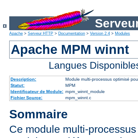
Serveu
Apache
>
Serveur HTTP
>
Documentation
>
Version 2.4
>
Modules
Apache MPM winnt
Langues Disponible
Description:
Module multi-processus optimisé po
Statut:
MPM
Identificateur de Module:
mpm_winnt_module
Fichier Source:
mpm_winnt.c
Sommaire
Ce module multi-processus