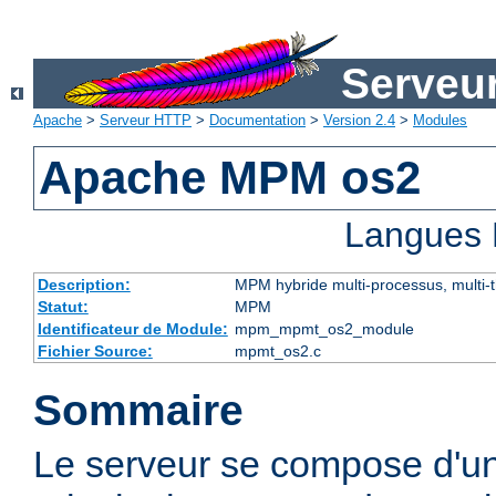
Serveu
Apache
>
Serveur HTTP
>
Documentation
>
Version 2.4
>
Modules
Apache MPM os2
Langues 
Description:
MPM hybride multi-processus, multi-
Statut:
MPM
Identificateur de Module:
mpm_mpmt_os2_module
Fichier Source:
mpmt_os2.c
Sommaire
Le serveur se compose d'u