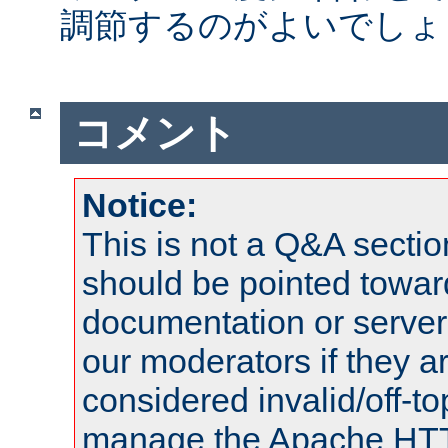
調節するのがよいでしょ
コメント
Notice:
This is not a Q&A sect
should be pointed towar
documentation or serve
our moderators if they a
considered invalid/off-t
manage the Apache HTTP