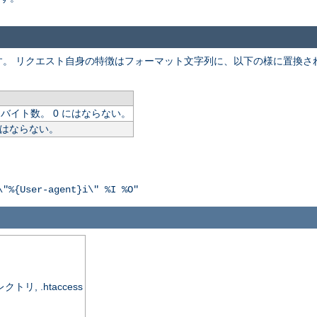
。 リクエスト自身の特徴はフォーマット文字列に、以下の様に置換され
イト数。 0 にはならない。
にはならない。
\"%{User-agent}i\" %I %O"
, .htaccess