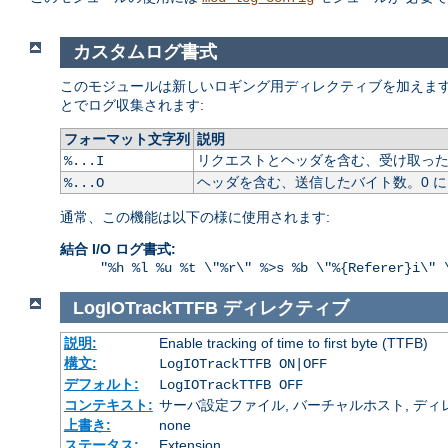
カスタムログ書式
このモジュールは新しいロギング用ディレクティブを加えます
とでログ収集されます:
フォーマット文字列
説明
リクエストとヘッダを含む、受け取ったバ
%...I
ヘッダを含む、送信したバイト数。0 
%...O
通常、この機能は以下の様に使用されます:
結合 I/O ログ書式:
"%h %l %u %t \"%r\" %>s %b \"%{Referer}i\" 
LogIOTrackTTFB
ディレクティブ
説明:
Enable tracking of time to first byte (TTFB)
構文:
LogIOTrackTTFB ON|OFF
デフォルト:
LogIOTrackTTFB OFF
コンテキスト:
サーバ設定ファイル, バーチャルホスト, ディレクトリ
上書き:
none
ステータス:
Extension