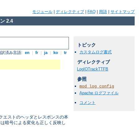
モジュール
|
ディレクティブ
|
FAQ
|
用語
|
サイトマップ
 2.4
トピック
カスタムログ書式
翻訳済み言語:
en
|
fr
|
ja
|
ko
|
tr
ディレクティブ
LogIOTrackTTFB
参照
mod_log_config
Apache ログファイル
コメント
リクエストのヘッダとレスポンスの本
 数字は暗号による変化も正しく反映し