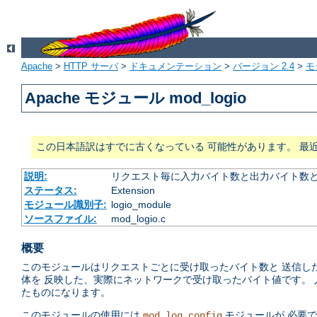
Apache
>
HTTP サーバ
>
ドキュメンテーション
>
バージョン 2.4
>
モ
Apache モジュール mod_logio
この日本語訳はすでに古くなっている 可能性があります。 最
説明:
リクエスト毎に入力バイト数と出力バイト数
ステータス:
Extension
モジュール識別子:
logio_module
ソースファイル:
mod_logio.c
概要
このモジュールはリクエストごとに受け取ったバイト数と 送信し
体を 反映した、実際にネットワークで受け取ったバイト値です。 入力で
たものになります。
このモジュールの使用には
モジュールが 必要
mod_log_config