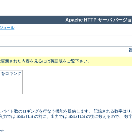
Apache HTTP サーバ バージョン
ジュール
近更新された内容を見るには英語版をご覧下さい。
とをロギング
たバイト数のロギングを行なう機能を提供します。 記録される数字は
は SSL/TLS の前に、出力では SSL/TLS の後に数えるので、
です。