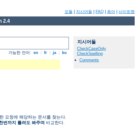
모듈
|
지시어들
|
FAQ
|
용어
|
사이트맵
 2.4
지시어들
CheckCaseOnly
가능한 언어:
en
|
fr
|
ja
|
ko
CheckSpelling
Comments
한 요청에 해당하는 문서를 찾는다.
한번까지 틀려도 봐주며
비교한다.