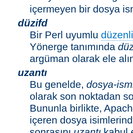
içermeyen bir dosya ism
düzifd
Bir Perl uyumlu
düzenli
Yönerge tanımında
düz
argüman olarak ele alın
uzantı
Bu genelde,
dosya-ism
olarak son noktadan so
Bununla birlikte, Apac
içeren dosya isimlerind
sonrasını
uzantı
kabul 