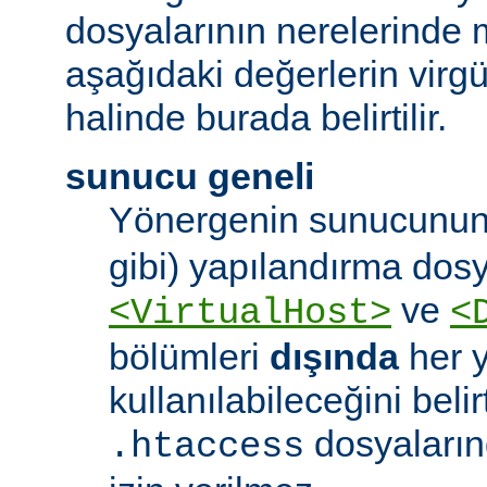
dosyalarının nerelerinde 
aşağıdaki değerlerin virgül 
halinde burada belirtilir.
sunucu geneli
Yönergenin sunucunun
gibi) yapılandırma dos
ve
<VirtualHost>
<
bölümleri
dışında
her 
kullanılabileceğini belirt
dosyaları
.htaccess