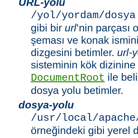
URL-yolu
/yol/yordam/dosya
gibi bir
url
’nin parçası 
şeması ve konak ismini 
dizgesini betimler.
url-
sisteminin kök dizinine
ile beli
DocumentRoot
dosya yolu betimler.
dosya-yolu
/usr/local/apache
örneğindeki gibi yerel 