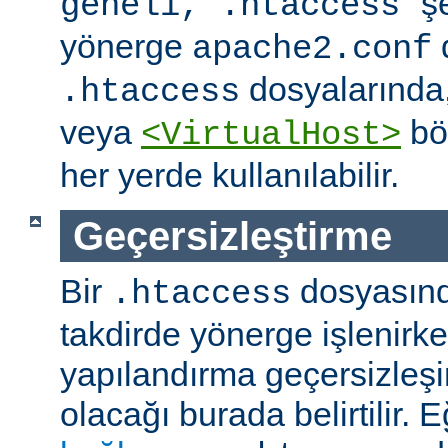
" ş
geneli, .htaccess
yönerge
apache2.conf
dosyalarında
.htaccess
veya
böl
<VirtualHost>
her yerde kullanılabilir.
Geçersizleştirme
Bir
dosyasın
.htaccess
takdirde yönerge işlenirk
yapılandırma geçersizleşi
olacağı burada belirtilir.