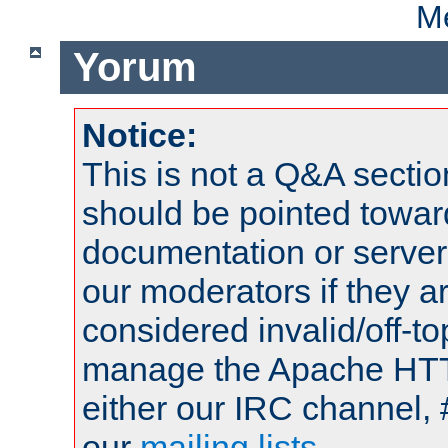
Me
Yorum
Notice:
This is not a Q&A sect
should be pointed towar
documentation or serve
our moderators if they a
considered invalid/off-t
manage the Apache HTTP
either our IRC channel, 
our
mailing lists
.