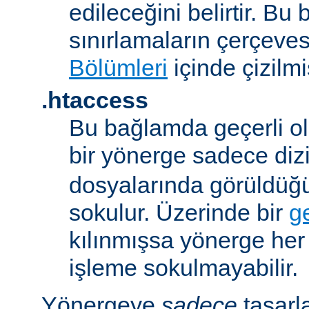
edileceğini belirtir. B
sınırlamaların çerçeve
Bölümleri
içinde çizilmiş
.htaccess
Bu bağlamda geçerli ol
bir yönerge sadece dizi
dosyalarında görüldüğ
sokulur. Üzerinde bir
g
kılınmışsa yönerge he
işleme sokulmayabilir.
Yönergeye
sadece
tasarl