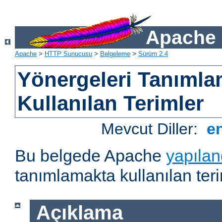
Apache 
Apache
>
HTTP Sunucusu
>
Belgeleme
>
Sürüm 2.4
Yönergeleri Tanımla
Kullanılan Terimler
Mevcut Diller:
e
Bu belgede Apache
yapılan
tanımlamakta kullanılan teri
Açıklama