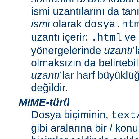
ismi uzantılarını da tan
ismi
olarak
dosya.ht
uzantı içerir:
ve
.html
yönergelerinde
uzantı
’
olmaksızın da belirtebili
uzantı
’lar harf büyüklü
değildir.
MIME-türü
Dosya biçiminin,
text
gibi aralarına bir / konu