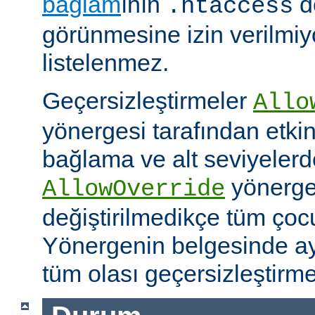
bağlam
ının
d
.htaccess
görünmesine izin verilmiy
listelenmez.
Geçersizleştirmeler
Allo
yönergesi tarafından etkinle
bağlama ve alt seviyeler
yönergel
AllowOverride
değiştirilmedikçe tüm çoc
Yönergenin belgesinde ayr
tüm olası geçersizleştirme i