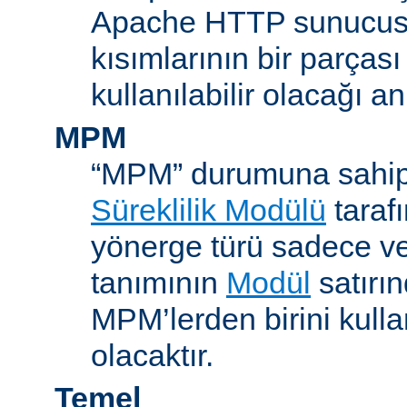
Apache HTTP sunucus
kısımlarının bir parças
kullanılabilir olacağı a
MPM
“MPM” durumuna sahip
Süreklilik Modülü
taraf
yönerge türü sadece v
tanımının
Modül
satırın
MPM’lerden birini kull
olacaktır.
Temel