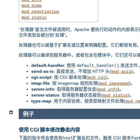
mod_mime
mod_negotiation
mod_status
“处理器”是当文件被调用时，Apache 要执行的动作的内
文件类型会被分别“处理”。
处理器也可以被基于扩展名或位置来明确配置。它们都很有用，
处理器可以编译到服务器中，或者包含在模块中，它们还可以
default-handler
: 使用
发送文件
default_handler()
send-as-is
: 直接发送，不增加 HTTP 头(
)。
mod_asis
cgi-script
: 按 CGI 脚本处理(
)。
mod_cgi
imap-file
: 按 imagemap 规则处理(
)。
mod_imagemap
server-info
: 取得服务器配置信息(
)。
mod_info
server-status
: 取得服务器状态报告(
)。
mod_status
type-map
: 用于内容协商，按类型映射文件处理(
mod_n
例子
使用 CGI 脚本修改静态内容
下面的指令将会使具有
扩展名的文件，触发 CGI 脚本
html
foo