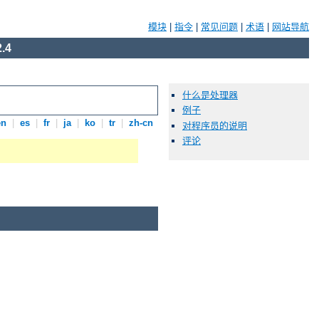
模块
|
指令
|
常见问题
|
术语
|
网站导航
.4
什么是处理器
例子
en
|
es
|
fr
|
ja
|
ko
|
tr
|
zh-cn
对程序员的说明
评论