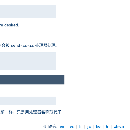
 desired.
件会被
处理器处理。
send-as-is
以前一样，只是用处理器名称取代了
可用语言:
en
|
es
|
fr
|
ja
|
ko
|
tr
|
zh-cn