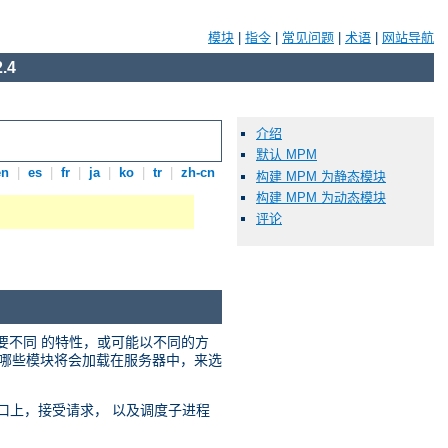
模块
|
指令
|
常见问题
|
术语
|
网站导航
.4
介绍
默认 MPM
en
|
es
|
fr
|
ja
|
ko
|
tr
|
zh-cn
构建 MPM 为静态模块
构建 MPM 为动态模块
评论
需要不同 的特性，或可能以不同的方
选择哪些模块将会加载在服务器中，来选
络端口上，接受请求， 以及调度子进程