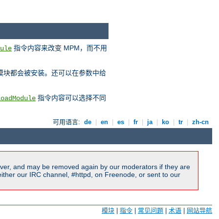
指令内容来改变 MPM，而不用
ule
 模块都会被安装。还可以在参数中给
指令内容可以选择不同
LoadModule
可用语言:
de
|
en
|
es
|
fr
|
ja
|
ko
|
tr
|
zh-cn
ver, and may be removed again by our moderators if they are
ither our IRC channel, #httpd, on Freenode, or sent to our
模块
|
指令
|
常见问题
|
术语
|
网站导航