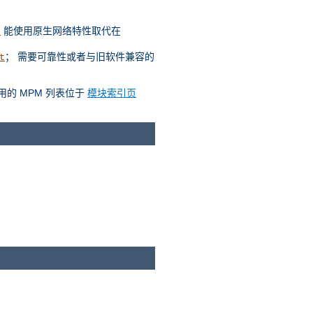
能使用原生网络特性取代在
t
； 需要可靠性或者与旧软件兼容的
t
用的 MPM 列表位于
模块索引页