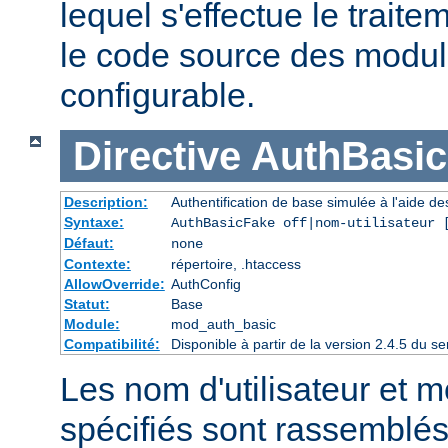
lequel s'effectue le traite
le code source des module
configurable.
Directive
AuthBasi
Description:
Authentification de base simulée à l'aide de
Syntaxe:
AuthBasicFake off|nom-utilisateur 
Défaut:
none
Contexte:
répertoire, .htaccess
AllowOverride:
AuthConfig
Statut:
Base
Module:
mod_auth_basic
Compatibilité:
Disponible à partir de la version 2.4.5 du
Les nom d'utilisateur et 
spécifiés sont rassemblés