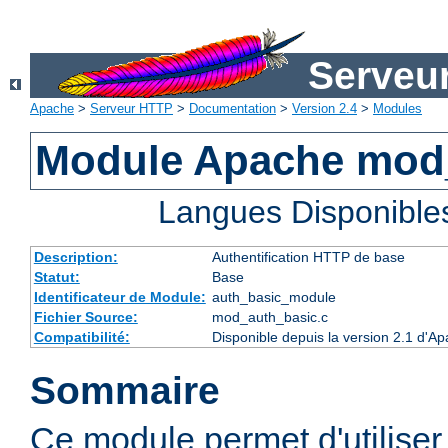
Serveu
Apache
>
Serveur HTTP
>
Documentation
>
Version 2.4
>
Modules
Module Apache mod
Langues Disponible
Description:
Authentification HTTP de base
Statut:
Base
Identificateur de Module:
auth_basic_module
Fichier Source:
mod_auth_basic.c
Compatibilité:
Disponible depuis la version 2.1 d'A
Sommaire
Ce module permet d'utiliser 