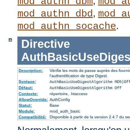
,
mod_authn_dbm
mod_a
,
mod_authn_dbd
mod_a
.
mod_authn_socache
Directive
AuthBasicUseDiges
Description:
Vérifie les mots de passe auprès des fourni
l'authentification de type Digest.
Syntaxe:
AuthBasicUseDigestAlgorithm MD5|Of
Défaut:
AuthBasicUseDigestAlgorithm Off
Contexte:
répertoire, .htaccess
AllowOverride:
AuthConfig
Statut:
Base
Module:
mod_auth_basic
Compatibilité:
Disponible à partir de la version 2.4.7 du