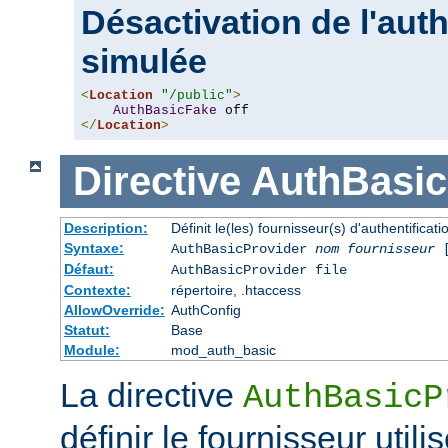
Désactivation de l'auth
simulée
<
Location
"/public"
>
AuthBasicFake
</
Location
>
Directive
AuthBasic
Description:
Définit le(les) fournisseur(s) d'authentifica
Syntaxe:
AuthBasicProvider
nom fournisseur
Défaut:
AuthBasicProvider file
Contexte:
répertoire, .htaccess
AllowOverride:
AuthConfig
Statut:
Base
Module:
mod_auth_basic
La directive
AuthBasicP
définir le fournisseur utili