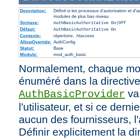
Description:
Définit si les processus d'autorisation et d'
modules de plus bas niveau
Syntaxe:
AuthBasicAuthoritative On|Off
Défaut:
AuthBasicAuthoritative On
Contexte:
répertoire, .htaccess
AllowOverride:
AuthConfig
Statut:
Base
Module:
mod_auth_basic
Normalement, chaque mod
énuméré dans la directiv
va 
AuthBasicProvider
l'utilisateur, et si ce dern
aucun des fournisseurs, l
Définir explicitement la di