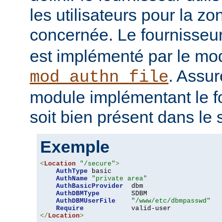
les utilisateurs pour la z
concernée. Le fournisseu
est implémenté par le mo
. Assur
mod_authn_file
module implémentant le fo
soit bien présent dans le 
Exemple
<
Location
"/secure"
>
AuthType
 basic

AuthName
"private area"
AuthBasicProvider
  dbm

AuthDBMType
        SDBM

AuthDBMUserFile
"/www/etc/dbmpasswd"
Require
</
Location
>