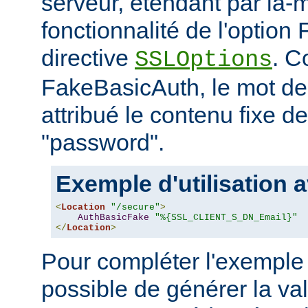
serveur, étendant par là-
fonctionnalité de l'option
directive
. C
SSLOptions
FakeBasicAuth, le mot de
attribué le contenu fixe d
"password".
Exemple d'utilisation a
<
Location
"/secure"
>
AuthBasicFake
"%{SSL_CLIENT_S_DN_Email}"
</
Location
>
Pour compléter l'exemple 
possible de générer la va