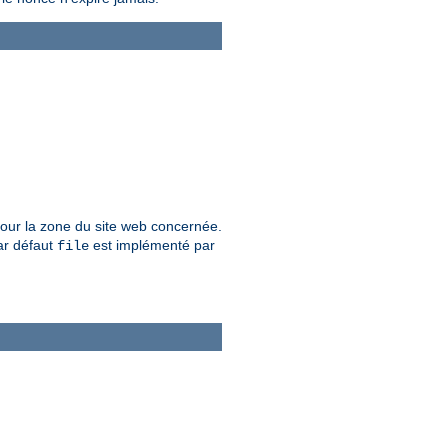
s pour la zone du site web concernée.
ar défaut
est implémenté par
file