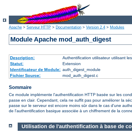
Apache
>
Serveur HTTP
>
Documentation
>
Version 2.4
>
Modules
Module Apache mod_auth_digest
Description:
Authentification utilisateur utilisant
Statut:
Extension
Identificateur de Module:
auth_digest_module
Fichier Source:
mod_auth_digest.c
Sommaire
Ce module implémente l'authentification HTTP basée sur les co
passe en clair. Cependant, cela ne suffit pas pour améliorer la séc
passe sur le serveur est encore moins sûr dans le cas d'une authen
de l'authentification basique associée à un chiffrement de la conn
Utilisation de l'authentification à base de 