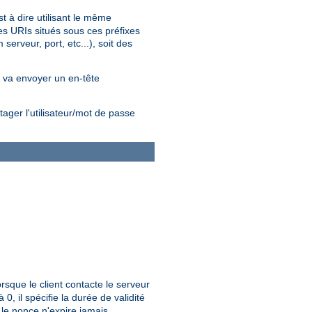
 à dire utilisant le même
les URIs situés sous ces préfixes
erveur, port, etc...), soit des
nt va envoyer un en-tête
ager l'utilisateur/mot de passe
sque le client contacte le serveur
 0, il spécifie la durée de validité
, le nonce n'expire jamais.