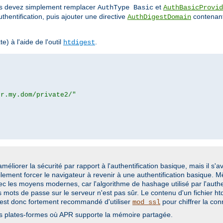
ous devez simplement remplacer
et
AuthType Basic
AuthBasicProvid
thentification, puis ajouter une directive
contenant
AuthDigestDomain
e) à l'aide de l'outil
.
htdigest
or.my.dom/private2/"
liorer la sécurité par rapport à l'authentification basique, mais il s'a
ilement forcer le navigateur à revenir à une authentification basique. M
ec les moyens modernes, car l'algorithme de hashage utilisé par l'authe
mots de passe sur le serveur n'est pas sûr. Le contenu d'un fichier htdi
l est donc fortement recommandé d'utiliser
pour chiffrer la con
mod_ssl
s plates-formes où APR supporte la mémoire partagée.