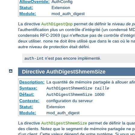
AllowOverride:
AuthConfig
Statut:
Extension
Module:
mod_auth_digest
La directive
permet de définir le
niveau de p
AuthDigestQop
l'authentification plus un contrôle d'intégrité (un condensé MD5
condensés RFC-2069 (qui n'effectue pas de contrôle d'intégrit
deux utiliser.
ne doit être utilisé que dans le cas où le n
none
autre niveau de protection était défini.
n'est pas encore implémenté.
auth-int
Directive
AuthDigestShmemSize
Description:
La quantité de mémoire partagée à allouer afin
Syntaxe:
AuthDigestShmemSize
taille
Défaut:
AuthDigestShmemSize 1000
Contexte:
configuration du serveur
Statut:
Extension
Module:
mod_auth_digest
La directive
permet de définir la qua
AuthDigestShmemSize
des clients. Notez que le segment de mémoire partagée ne peut
d'
un
client. Cette valeur dépend de votre système. Si vous v