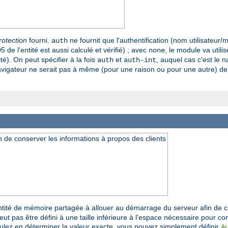
rotection
fourni.
ne fournit que l'authentification (nom utilisateur/
auth
 de l'entité est aussi calculé et vérifié) ; avec
, le module va utili
none
é). On peut spécifier à la fois
et
, auquel cas c'est le n
auth
auth-int
avigateur ne serait pas à même (pour une raison ou pour une autre) de rel
 de conserver les informations à propos des clients
ntité de mémoire partagée à allouer au démarrage du serveur afin de c
 pas être défini à une taille inférieure à l'espace nécessaire pour co
oulez en déterminer la valeur exacte, vous pouvez simplement définir
A