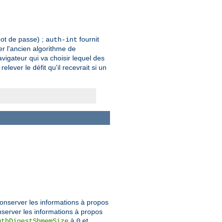
mot de passe) ;
fournit
auth-int
ser l'ancien algorithme de
avigateur qui va choisir lequel des
ever le défit qu'il recevrait si un
onserver les informations à propos
nserver les informations à propos
à
et
uthDigestShmemSize
0