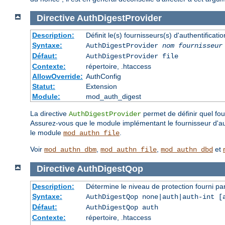
Directive
AuthDigestProvider
Description:
Définit le(s) fournisseurs(s) d'authentifica
Syntaxe:
AuthDigestProvider
nom fournisseur
Défaut:
AuthDigestProvider file
Contexte:
répertoire, .htaccess
AllowOverride:
AuthConfig
Statut:
Extension
Module:
mod_auth_digest
La directive
permet de définir quel four
AuthDigestProvider
Assurez-vous que le module implémentant le fournisseur d'auth
le module
.
mod_authn_file
Voir
,
,
et
mod_authn_dbm
mod_authn_file
mod_authn_dbd
Directive
AuthDigestQop
Description:
Détermine le niveau de protection fourni pa
Syntaxe:
AuthDigestQop none|auth|auth-int [
Défaut:
AuthDigestQop auth
Contexte:
répertoire, .htaccess