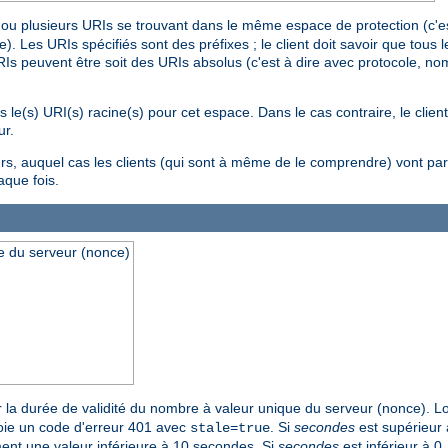
ou plusieurs URIs se trouvant dans le même espace de protection (c'est
 Les URIs spécifiés sont des préfixes ; le client doit savoir que tous 
 peuvent être soit des URIs absolus (c'est à dire avec protocole, nom s
s le(s) URI(s) racine(s) pour cet espace. Dans le cas contraire, le clie
ur.
rs, auquel cas les clients (qui sont à même de le comprendre) vont part
aque fois.
e du serveur (nonce)
 la durée de validité du nombre à valeur unique du serveur (nonce). Lor
nvoie un code d'erreur 401 avec
. Si
secondes
est supérieur à
stale=true
ument une valeur inférieure à 10 secondes. Si
secondes
est inférieur à 0