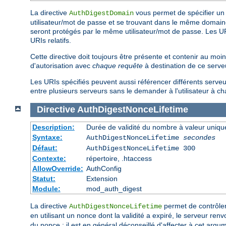
La directive
vous permet de spécifier un 
AuthDigestDomain
utilisateur/mot de passe et se trouvant dans le même domaine).
seront protégés par le même utilisateur/mot de passe. Les URIs
URIs relatifs.
Cette directive doit toujours être présente et contenir au moin
d'autorisation avec
chaque requête
à destination de ce serve
Les URIs spécifiés peuvent aussi référencer différents serveu
entre plusieurs serveurs sans le demander à l'utilisateur à ch
Directive
AuthDigestNonceLifetime
Description:
Durée de validité du nombre à valeur uniqu
Syntaxe:
AuthDigestNonceLifetime
secondes
Défaut:
AuthDigestNonceLifetime 300
Contexte:
répertoire, .htaccess
AllowOverride:
AuthConfig
Statut:
Extension
Module:
mod_auth_digest
La directive
permet de contrôler
AuthDigestNonceLifetime
en utilisant un nonce dont la validité a expiré, le serveur re
du nonce ; il est en général déconseillé d'affecter à cet arg