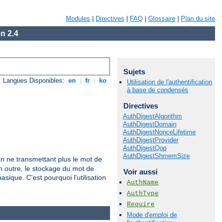
Modules
|
Directives
|
FAQ
|
Glossaire
|
Plan du site
n 2.4
Sujets
Langues Disponibles:
en
|
fr
|
ko
Utilisation de l'authentification
à base de condensés
Directives
AuthDigestAlgorithm
AuthDigestDomain
AuthDigestNonceLifetime
AuthDigestProvider
AuthDigestQop
AuthDigestShmemSize
n ne transmettant plus le mot de
En outre, le stockage du mot de
Voir aussi
sique. C'est pourquoi l'utilisation
AuthName
AuthType
Require
Mode d'emploi de