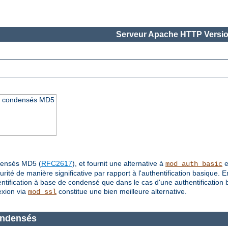
Serveur Apache HTTP Versio
 les condensés MD5
ndensés MD5 (
RFC2617
), et fournit une alternative à
e
mod_auth_basic
urité de manière significative par rapport à l'authentification basique. 
tification à base de condensé que dans le cas d'une authentification ba
exion via
constitue une bien meilleure alternative.
mod_ssl
condensés