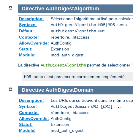
Directive
AuthDigestAlgorithm
Description:
Sélectionne l'algorithme utilisé pour calcul
Syntaxe:
AuthDigestAlgorithm MD5|MD5-sess
Défaut:
AuthDigestAlgorithm MD5
Contexte:
répertoire, .htaccess
AllowOverride:
AuthConfig
Statut:
Extension
Module:
mod_auth_digest
La directive
permet de sélectionner l'
AuthDigestAlgorithm
n'est pas encore correctement implémenté.
MD5-sess
Directive
AuthDigestDomain
Description:
Les URIs qui se trouvent dans le même espa
Syntaxe:
AuthDigestDomain
URI
[
URI
] ...
Contexte:
répertoire, .htaccess
AllowOverride:
AuthConfig
Statut:
Extension
Module:
mod_auth_digest