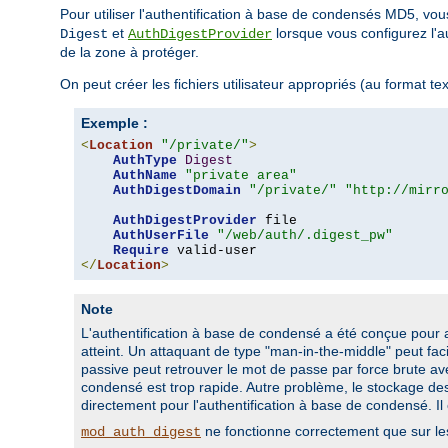
Pour utiliser l'authentification à base de condensés MD5, v
et
lorsque vous configurez l'au
Digest
AuthDigestProvider
de la zone à protéger.
On peut créer les fichiers utilisateur appropriés (au format text
Exemple :
<
Location
"/private/"
>
AuthType
Digest
AuthName
"private area"
AuthDigestDomain
"/private/"
"http://mirr
AuthDigestProvider
 file

AuthUserFile
"/web/auth/.digest_pw"
Require
</
Location
>
Note
L'authentification à base de condensé a été conçue pour amé
atteint. Un attaquant de type "man-in-the-middle" peut fac
passive peut retrouver le mot de passe par force brute av
condensé est trop rapide. Autre problème, le stockage des 
directement pour l'authentification à base de condensé. I
ne fonctionne correctement que sur le
mod_auth_digest