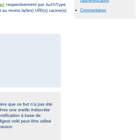
l'authentification
respectivement par
er
AuthType
 au moins la(les) URI(s) racine(s)
Commentaires
vère que ce but n'a pas été
ême une oreille indiscrète
ntification à base de
gest volé peut être utilisé
nexion.