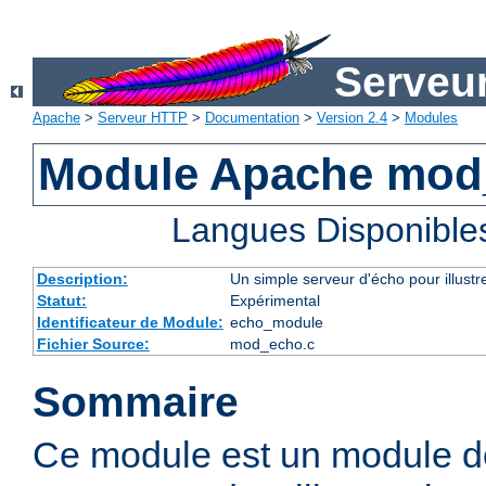
Serveu
Apache
>
Serveur HTTP
>
Documentation
>
Version 2.4
>
Modules
Module Apache mod
Langues Disponible
Description:
Un simple serveur d'écho pour illustr
Statut:
Expérimental
Identificateur de Module:
echo_module
Fichier Source:
mod_echo.c
Sommaire
Ce module est un module d