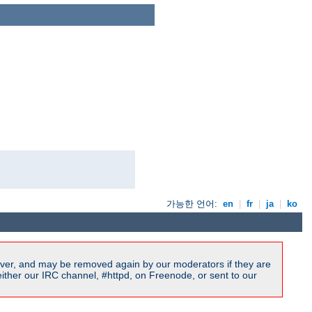
가능한 언어:
en
|
fr
|
ja
|
ko
ver, and may be removed again by our moderators if they are
ither our IRC channel, #httpd, on Freenode, or sent to our