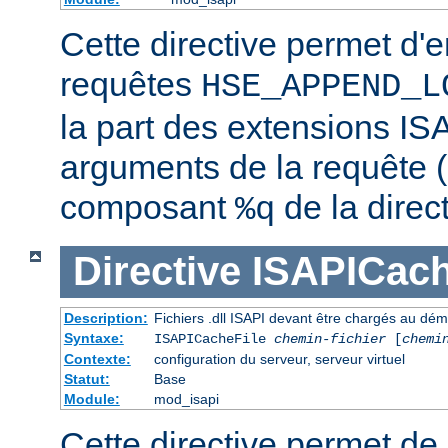
Cette directive permet d'e
requêtes
HSE_APPEND_L
la part des extensions ISA
arguments de la requête (
composant
de la direc
%q
Directive
ISAPICach
Description:
Fichiers .dll ISAPI devant être chargés au dé
Syntaxe:
ISAPICacheFile
chemin-fichier
[
chemi
Contexte:
configuration du serveur, serveur virtuel
Statut:
Base
Module:
mod_isapi
Cette directive permet de s