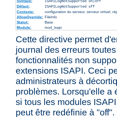
Syntaxe:
ISAPILogNotSupported on|off
Défaut:
ISAPILogNotSupported off
Contexte:
configuration du serveur, serveur virtuel, ré
AllowOverride:
FileInfo
Statut:
Base
Module:
mod_isapi
Cette directive permet d'e
journal des erreurs tout
fonctionnalités non suppo
extensions ISAPI. Ceci pe
administrateurs à décortiq
problèmes. Lorsqu'elle a é
si tous les modules ISAPI 
peut être redéfinie à "off".