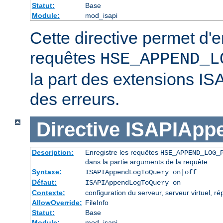
Statut:
Base
Module:
mod_isapi
Cette directive permet d'e
requêtes
HSE_APPEND_L
la part des extensions IS
des erreurs.
Directive
ISAPIApp
Description:
Enregistre les requêtes
HSE_APPEND_LOG_
dans la partie arguments de la requête
Syntaxe:
ISAPIAppendLogToQuery on|off
Défaut:
ISAPIAppendLogToQuery on
Contexte:
configuration du serveur, serveur virtuel, ré
AllowOverride:
FileInfo
Statut:
Base
Module:
mod_isapi