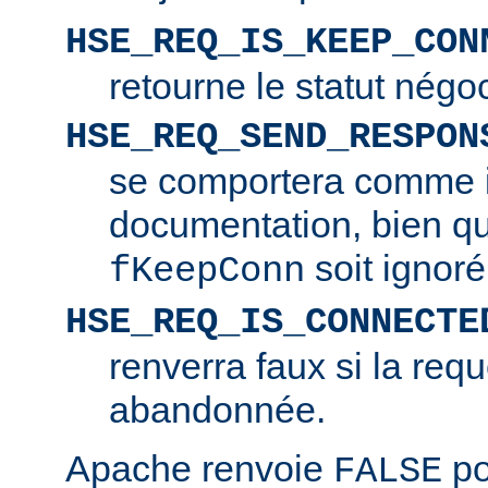
HSE_REQ_IS_KEEP_CON
retourne le statut négo
HSE_REQ_SEND_RESPON
se comportera comme i
documentation, bien q
soit ignoré
fKeepConn
HSE_REQ_IS_CONNECTE
renverra faux si la requ
abandonnée.
Apache renvoie
po
FALSE