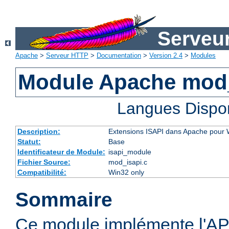
Serveu
Apache
>
Serveur HTTP
>
Documentation
>
Version 2.4
>
Modules
Module Apache mod
Langues Dispo
Description:
Extensions ISAPI dans Apache pour
Statut:
Base
Identificateur de Module:
isapi_module
Fichier Source:
mod_isapi.c
Compatibilité:
Win32 only
Sommaire
Ce module implémente l'AP