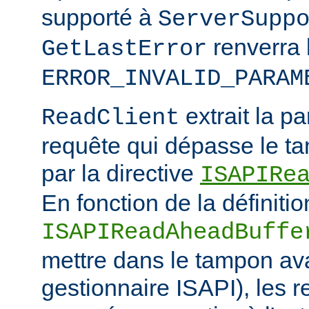
supporté à
ServerSupp
renverra 
GetLastError
ERROR_INVALID_PARAM
extrait la pa
ReadClient
requête qui dépasse le tam
par la directive
ISAPIRe
En fonction de la définitio
ISAPIReadAheadBuffe
mettre dans le tampon ava
gestionnaire ISAPI), les 