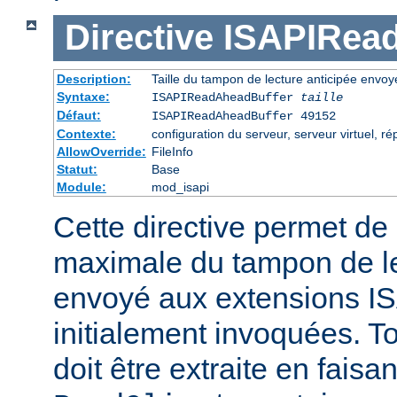
Directive
ISAPIRea
Description:
Taille du tampon de lecture anticipée envo
Syntaxe:
ISAPIReadAheadBuffer
taille
Défaut:
ISAPIReadAheadBuffer 49152
Contexte:
configuration du serveur, serveur virtuel, ré
AllowOverride:
FileInfo
Statut:
Base
Module:
mod_isapi
Cette directive permet de d
maximale du tampon de le
envoyé aux extensions ISA
initialement invoquées. T
doit être extraite en faisa