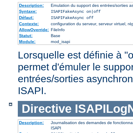
Description:
Emulation du support des entrées/sorties a
Syntaxe:
ISAPIFakeAsync on|off
Défaut:
ISAPIFakeAsync off
Contexte:
configuration du serveur, serveur virtuel, ré
AllowOverride:
FileInfo
Statut:
Base
Module:
mod_isapi
Lorsquelle est définie à "o
permet d'émuler le suppor
entrées/sorties asynchron
ISAPI.
Directive
ISAPILog
Description:
Journalisation des demandes de fonctionnal
ISAPI