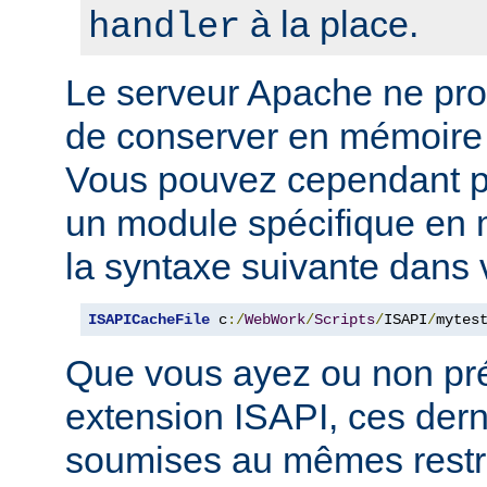
à la place.
handler
Le serveur Apache ne p
de conserver en mémoire
Vous pouvez cependant p
un module spécifique en m
la syntaxe suivante dans 
ISAPICacheFile
 c
:/
WebWork
/
Scripts
/
ISAPI
/
mytes
Que vous ayez ou non pr
extension ISAPI, ces dern
soumises au mêmes restri