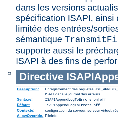
dans les versions actuali
spécification ISAPI, ainsi
limitée des entrées/sortie
sémantique
TransmitFi
supporte aussi le préchar
ISAPI à des fins de perf
Directive
ISAPIApp
Description:
Enregistrement des requêtes
HSE_APPEND_
ISAPI dans le journal des erreurs
Syntaxe:
ISAPIAppendLogToErrors on|off
Défaut:
ISAPIAppendLogToErrors off
Contexte:
configuration du serveur, serveur virtuel, ré
AllowOverride:
FileInfo