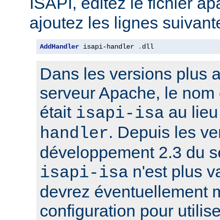
ISAPI, éditez le fichier a
ajoutez les lignes suivant
AddHandler
 isapi-handler 
.
dll
Dans les versions plus 
serveur Apache, le nom 
était
au lie
isapi-isa
. Depuis les ve
handler
développement 2.3 du s
n'est plus v
isapi-isa
devrez éventuellement m
configuration pour utilis