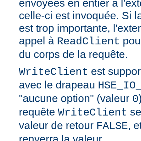
envoyées en entier à l'ex
celle-ci est invoquée. Si l
est trop importante, l'exte
appel à
pour
ReadClient
du corps de la requête.
est suppor
WriteClient
avec le drapeau
HSE_IO
"aucune option" (valeur
0
requête
se
WriteClient
valeur de retour
, e
FALSE
renverra la valeur