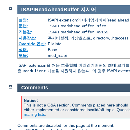
ISAPIReadAheadBuffer
지시어
설명:
ISAPI extension의 미리읽기버퍼(read ahead 
문법:
ISAPIReadAheadBuffer
size
기본값:
ISAPIReadAheadBuffer 49152
사용장소:
주서버설정, 가상호스트, directory, .htaccess
Override 옵션:
FileInfo
상태:
Base
모듈:
mod_isapi
ISAPI extension을 처음 호출할때 미리읽기버퍼의 최대 크기
은
기능을 지원하지 않는다. 이 경우 ISAPI exte
ReadClient
Comments
Notice:
This is not a Q&A section. Comments placed here should 
either implemented or considered invalid/off-topic. Ques
mailing lists
.
Comments are disabled for this page at the moment.