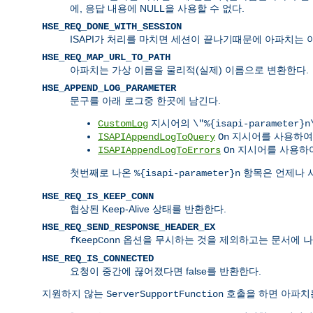
에, 응답 내용에 NULL을 사용할 수 없다.
HSE_REQ_DONE_WITH_SESSION
ISAPI가 처리를 마치면 세션이 끝나기때문에 아파치는 
HSE_REQ_MAP_URL_TO_PATH
아파치는 가상 이름을 물리적(실제) 이름으로 변환한다.
HSE_APPEND_LOG_PARAMETER
문구를 아래 로그중 한곳에 남긴다.
지시어의
CustomLog
\"%{isapi-parameter}n
지시어를 사용하
ISAPIAppendLogToQuery
On
지시어를 사용하여
ISAPIAppendLogToErrors
On
첫번째로 나온
항목은 언제나 
%{isapi-parameter}n
HSE_REQ_IS_KEEP_CONN
협상된 Keep-Alive 상태를 반환한다.
HSE_REQ_SEND_RESPONSE_HEADER_EX
옵션을 무시하는 것을 제외하고는 문서에 나
fKeepConn
HSE_REQ_IS_CONNECTED
요청이 중간에 끊어졌다면 false를 반환한다.
지원하지 않는
호출을 하면 아파
ServerSupportFunction