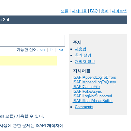
모듈
|
지시어들
|
FAQ
|
용어
|
사이트맵
 2.4
주제
사용법
가능한 언어:
en
|
fr
|
ko
추가 설명
개발자 정보
지시어들
ISAPIAppendLogToErrors
ISAPIAppendLogToQuery
ISAPICacheFile
ISAPIFakeAsync
ISAPILogNotSupported
ISAPIReadAheadBuffer
Comments
 .dll 모듈) 사용할 수 있다.
ion 사용에 관한 문제는 ISAPI 제작자에