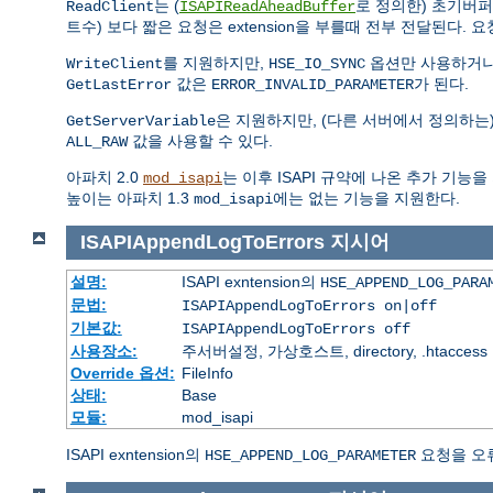
는 (
로 정의한) 초기버
ReadClient
ISAPIReadAheadBuffer
트수) 보다 짧은 요청은 extension을 부를때 전부 전달된다. 요청이 
를 지원하지만,
옵션만 사용하거나
WriteClient
HSE_IO_SYNC
값은
가 된다.
GetLastError
ERROR_INVALID_PARAMETER
은 지원하지만, (다른 서버에서 정의하는
GetServerVariable
값을 사용할 수 있다.
ALL_RAW
아파치 2.0
는 이후 ISAPI 규약에 나온 추가 기능
mod_isapi
높이는 아파치 1.3
에는 없는 기능을 지원한다.
mod_isapi
ISAPIAppendLogToErrors
지시어
설명:
ISAPI exntension의
HSE_APPEND_LOG_PARA
문법:
ISAPIAppendLogToErrors on|off
기본값:
ISAPIAppendLogToErrors off
사용장소:
주서버설정, 가상호스트, directory, .htaccess
Override 옵션:
FileInfo
상태:
Base
모듈:
mod_isapi
ISAPI exntension의
요청을 오
HSE_APPEND_LOG_PARAMETER