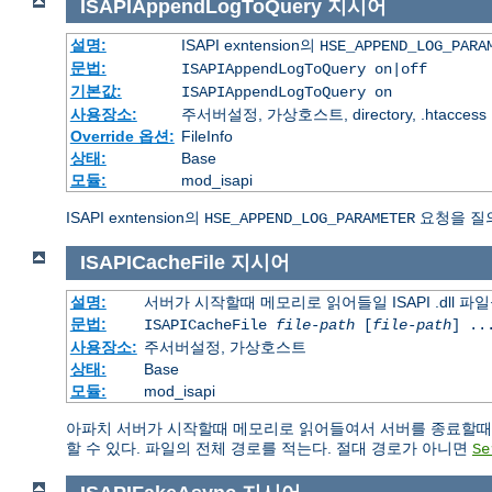
ISAPIAppendLogToQuery
지시어
설명:
ISAPI exntension의
HSE_APPEND_LOG_PARA
문법:
ISAPIAppendLogToQuery on|off
기본값:
ISAPIAppendLogToQuery on
사용장소:
주서버설정, 가상호스트, directory, .htaccess
Override 옵션:
FileInfo
상태:
Base
모듈:
mod_isapi
ISAPI exntension의
요청을 질
HSE_APPEND_LOG_PARAMETER
ISAPICacheFile
지시어
설명:
서버가 시작할때 메모리로 읽어들일 ISAPI .dll 파
문법:
ISAPICacheFile
file-path
[
file-path
] ..
사용장소:
주서버설정, 가상호스트
상태:
Base
모듈:
mod_isapi
아파치 서버가 시작할때 메모리로 읽어들여서 서버를 종료할때까지
할 수 있다. 파일의 전체 경로를 적는다. 절대 경로가 아니면
Se