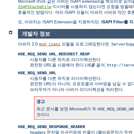
Microsoft IIS와 같은 서버는 ISAPI extension을
지시어를 사용하지 않는다면 요청을 받을때마다 
ISAPICacheFile
효율적인 방법이다. 여러 ISAPI 모듈이 아파치 서버와 약간
또, 아파치는 ISAPI Extension을 지원하지만,
ISAPI Filter
개발자 정보
아파치 2.0
모듈을 프로그래밍한다면,
mod_isapi
ServerSup
HSE_REQ_SEND_URL_REDIRECT_RESP
사용자를 다른 위치로 리다이렉션한다.
완전한 URL을 사용해야 한다 (
예를 들어,
http://serv
HSE_REQ_SEND_URL
사용자를 다른 위치로 리다이렉션한다.
완전한 URL이 아니며, 프로토콜과 서버명을 넘길 수 없다
브라우저가 아니라 서버가 리다이렉션을 처리한다.
경고
최근 문서를 보면 Microsoft가 두
HSE_REQ_SEND_UR
것이다.
HSE_REQ_SEND_RESPONSE_HEADER
headers 문자열 아규먼트에 빈줄이 (줄바꿈문자가 두번