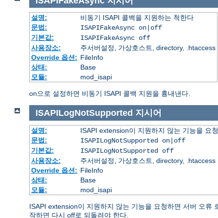
ISAPIFakeAsync
지시어
설명:
비동기 ISAPI 콜백을 지원하는 척한다
문법:
ISAPIFakeAsync on|off
기본값:
ISAPIFakeAsync off
사용장소:
주서버설정, 가상호스트, directory, .htaccess
Override 옵션:
FileInfo
상태:
Base
모듈:
mod_isapi
on으로 설정하면 비동기 ISAPI 콜백 지원을 흉내낸다.
ISAPILogNotSupported
지시어
설명:
ISAPI extension이 지원하지 않는 기능을
문법:
ISAPILogNotSupported on|off
기본값:
ISAPILogNotSupported off
사용장소:
주서버설정, 가상호스트, directory, .htaccess
Override 옵션:
FileInfo
상태:
Base
모듈:
mod_isapi
ISAPI extension이 지원하지 않는 기능을 요청하면 서버 
작하면 다시 off로 되돌려야 한다.