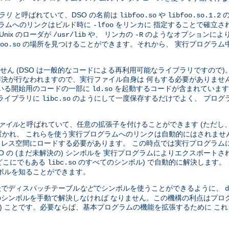
ブラリ
と呼ばれていて、DSO の名前は
や
の
libfoo.so
libfoo.so.1.2
グラムへのリンクはビルド時に
をリンカに 指定することで確立さ
-lfoo
nix のローダが
や、 リンカの
のようなオプションにより
/usr/lib
-R
の場所を見つけることができます。それから、 実行プログラム中の
oo.so
せん (DSO は一般的なコードによる再利用可能なライブラリですので
全な解決が行なわれますので、実行ファイル自身は 何もする必要がありませ
いる開始用のコードの一部に
を起動するコードが含まれています
ld.so
ライブラリに
のようにして一度保存するだけでよく、 プログ
libc.so
ファイル
と呼ばれていて、任意の拡張子を付けることができます (ただし
かれ、 これらを使う実行プログラムへのリンクは自動的にはされませ
ドレス空間にロードする必要があります。 この時点では実行プログラムに
DSO の (まだ未解決の) シンボルを 実行プログラムによりエクスポー
、どこにでもある
のすべてのシンボル) で自動的に解決します。 
libc.so
ボルを知ることができます。
 後でディスパッチテーブル
など
でシンボルを使うことができるように、
d
のシンボルを手動で解決しなければ なりません。この機構の利点はプロ
い) ことです。必要ならば、基本プログラムの機能を拡張するために こ