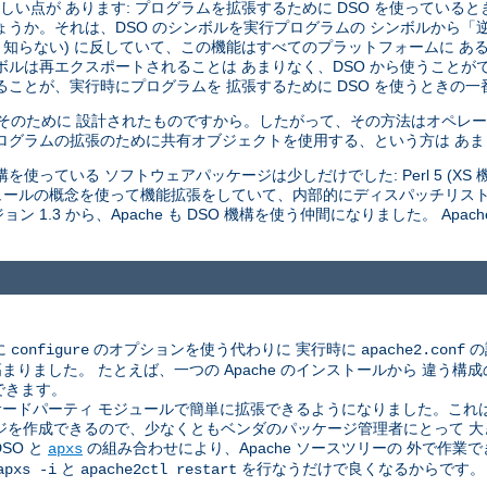
い点が あります: プログラムを拡張するために DSO を使っていると
しょうか。それは、DSO のシンボルを実行プログラムの シンボルから
 知らない) に反していて、この機能はすべてのプラットフォームに あ
ボルは再エクスポートされることは あまりなく、DSO から使うことが
ことが、実行時にプログラムを 拡張するために DSO を使うときの一
はそのために 設計されたものですから。したがって、その方法はオペレー
ログラムの拡張のために共有オブジェクトを使用する、という方は あ
使っている ソフトウェアパッケージは少しだけでした: Perl 5 (XS 機構
 モジュールの概念を使って機能拡張をしていて、内部的にディスパッチリス
 1.3 から、Apache も DSO 機構を使う仲間になりました。 Apac
に
のオプションを使う代わりに 実行時に
の
configure
apache2.conf
した。 たとえば、一つの Apache のインストールから 違う構成のサ
できます。
ドパーティ モジュールで簡単に拡張できるようになりました。これは、A
ジを作成できるので、少なくともベンダのパッケージ管理者にとって 
SO と
の組み合わせにより、Apache ソースツリーの 外で作
apxs
と
を行なうだけで良くなるからです。
apxs -i
apache2ctl restart