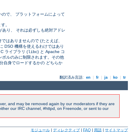
いので、 プラットフォームによって
ます。
要なことがあり、 それは必ずしも絶対アドレ
。
わけではありませんので (たとえば、
に DSO 機構を使えるわけではあり
 ライブラリ (
) と Apache コ
libc
 シンボルのみに制限されます。その他
分自身でロードするかの どちらか
翻訳済み言語:
en
|
fr
|
ja
|
ko
|
tr
ver, and may be removed again by our moderators if they are
ither our IRC channel, #httpd, on Freenode, or sent to our
モジュール
|
ディレクティブ
|
FAQ
|
用語
|
サイトマップ