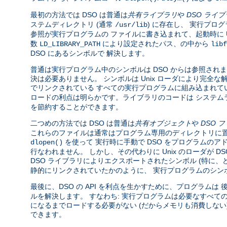
最初の方法では DSO は普通は
共有ライブラリ
や
DSO ライ
ステムディレクトリ (通常
) に存在し、 実行プロ
/usr/lib
参照が実行プログラムの ファイルに書き込まれて、起動時に U
数
により設定されたパス、の中から
LD_LIBRARY_PATH
libf
DSO にあるシンボルで 解決します。
普通は実行プログラム中のシンボルは DSO からは参照されま
決は必要ありません。 シンボルは Unix ローダにより完
でリンクされている すべての実行プログラムに組み込まれて
ロードの利点は明らかです。ライブラリのコードは システム
を節約することができます。
二つめの方法では DSO は普通は
共有オブジェクト
や
DSO 
これらのファイルは通常はプログラム専用のディレクトリに置
を使って 実行時に手動で DSO をプログラムのア
dlopen()
行なわれません。 しかし、その代わりに Unix のローダが 
DSO ライブラリによりエクスポートされたシンボル (特に
静的にリンクされていたかのように、 実行プログラムのシン
最後に、DSO の API を利点を生かすために、プログラムは
ルを解決します。 すなわち: 実行プログラムは必要なすべて
になるまでロードする必要がない (だからメモリも消費しな
できます。