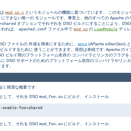
トは
というモジュールの機能に基づいています。 このモジュール 
mod_so.c
O にできない唯一の モジュールです。事実上、他のすべての Apache 
オプションでそれぞれを DSO ビルドにすることにより、DS
=shared
されれば、
ファイル中で
の
ディレ
apache2.conf
mod_so
LoadModule
。
 DSO ファイルの 作成を簡単にするために、
(
APache eXtenSion
)
apxs
をビルドするために 使うことができます。発想は単純です: Apache の
し、DSO ビルド用のプラットフォーム依存の コンパイラとリンカのフラグを
さらに DSO サポートのためのプラットフォーム依存のコンパイラやリン
ります。
、 短く簡潔な概要です:
として、それを DSO
にビルド、インストール:
mod_foo.so
--enable-foo=shared
として、それを DSO
にビルド、インストール:
mod_foo.so