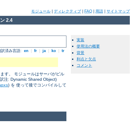
モジュール
|
ディレクティブ
|
FAQ
|
用語
|
サイトマップ
 2.4
実装
使用法の概要
翻訳済み言語:
en
|
fr
|
ja
|
ko
|
tr
背景
利点と欠点
コメント
きます。 モジュールはサーバがビル
amic Shared Object)
) を 使って後でコンパイルして
apxs