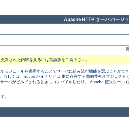
Apache HTTP サーバ バージョン
近更新された内容を見るには英語版をご覧下さい。
 管理者がモジュールを選択することでサーバに組み込む機能を選ぶことがで
。もしくは、
バイナリとは 別に存在する動的共有オブジェクト (訳注: Dyn
httpd
はサーバがビルドされるときにコンパイルしたり、 Apache 拡張ツール (
ます。