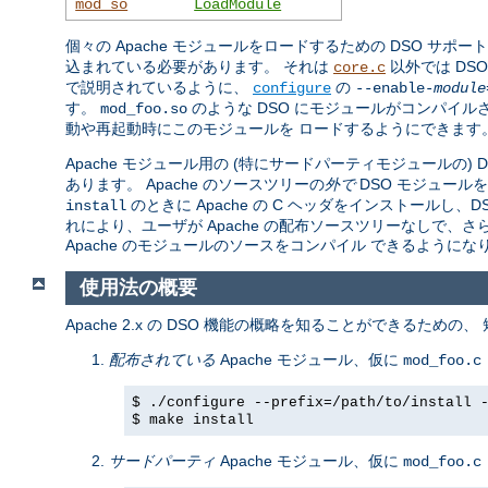
mod_so
LoadModule
個々の Apache モジュールをロードするための DSO サポー
込まれている必要があります。 それは
以外では DS
core.c
で説明されているように、
の
configure
--enable-
module
す。
のような DSO にモジュールがコンパイル
mod_foo.so
動や再起動時にこのモジュールを ロードするようにできます
Apache モジュール用の (特にサードパーティモジュールの)
あります。 Apache のソースツリーの
外で
DSO モジュール
のときに Apache の C ヘッダをインストール
install
れにより、ユーザが Apache の配布ソースツリーなしで、
Apache のモジュールのソースをコンパイル できるようにな
使用法の概要
Apache 2.x の DSO 機能の概略を知ることができるための
配布されている
Apache モジュール、仮に
mod_foo.c
$ ./configure --prefix=/path/to/install 
$ make install
サードパーティ
Apache モジュール、仮に
mod_foo.c