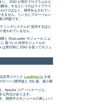
きに、 DSO が実行プログラムから
「逆解決」するというのはライブラリ
るわけではなく、標準化もされてい
できません。リンカにグローバルシ
番の問題です。
ティングシステムが 提供するほと
まり使われていません。
と DnaLoader モジュール によ
トに 基づいた外部モジュールの
he は実行時に DSO を使ってモジュ
設定用コマンド
を使
LoadModule
ーバ (標準版と SSL 版、最小構
pache コア パッケージと、
大きな利点があります。
業でき、開発中のモジュールの新しいバ