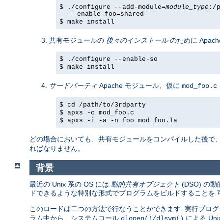
$ ./configure --add-module=
module_type
:/
--enable-foo=shared
$ make install
共有モジュールの
後々のインストール
のために Apach
$ ./configure --enable-so
$ make install
サードパーティ
Apache モジュール、仮に
mod_foo.c
$ cd /path/to/3rdparty
$ apxs -c mod_foo.c
$ apxs -i -a -n foo mod_foo.la
どの場合においても、共有モジュールをコンパイルした後で
ればなりません。
背景
最近の Unix 系の OS には
動的共有オブジェクト
(DSO) 
ドできるような特別な形式でプログラムをビルドすることを 
このロードは二つの方法で行なうことができます: 実行プログ
ラム中から、システムコール
による U
dlopen()/dlsym()