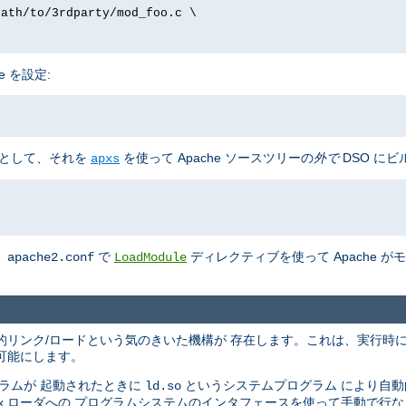
path/to/3rdparty/mod_foo.c \
e を設定:
として、それを
を使って Apache ソースツリーの
外で
DSO にビ
apxs
、
で
ディレクティブを使って Apache 
apache2.conf
LoadModule
の動的リンク/ロードという気のきいた機構が 存在します。これは、実行時
可能にします。
ラムが 起動されたときに
というシステムプログラム により自
ld.so
nix ローダへの プログラムシステムのインタフェースを使って手動で行