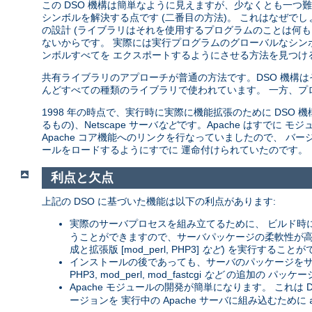
この DSO 機構は簡単なように見えますが、少なくとも一つ難し
シンボルを解決する点です (二番目の方法)。 これはなぜで
の設計 (ライブラリはそれを使用するプログラムのことは何も
ないからです。 実際には実行プログラムのグローバルなシン
ンボルすべてを エクスポートするようにさせる方法を見つける
共有ライブラリのアプローチが普通の方法です。DSO 機構
んどすべての種類のライブラリで使われています。 一方、プ
1998 年の時点で、実行時に実際に機能拡張のために DSO 機構を
るもの)、Netscape サーバ
など
です。Apache はすでに
Apache コア機能へのリンクを行なっていましたので、 バージョン
ールをロードするようにすでに 運命付けられていたのです。
利点と欠点
上記の DSO に基づいた機能は以下の利点があります:
実際のサーバプロセスを組み立てるために、 ビルド時
うことができますので、サーバパッケージの柔軟性が高まりま
成と拡張版 [mod_perl, PHP3]
など
) を実行することが
インストールの後であっても、サーバのパッケージをサー
PHP3, mod_perl, mod_fastcgi
など
の追加の パッケー
Apache モジュールの開発が簡単になります。 これは D
ージョンを 実行中の Apache サーバに組み込むために