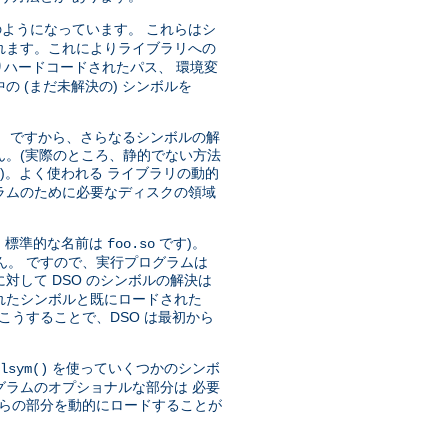
ようになっています。 これらはシ
れます。これによりライブラリへの
ハードコードされたパス、 環境変
 (まだ未解決の) シンボルを
)。 ですから、さらなるシンボルの解
ん。(実際のところ、静的でない方法
)。よく使われる ライブラリの動的
ラムのために必要なディスクの領域
、標準的な名前は
です)。
foo.so
ん。 ですので、実行プログラムは
対して DSO のシンボルの解決は
トされたシンボルと既にロードされた
こうすることで、DSO は最初から
を使っていくつかのシンボ
lsym()
グラムのオプショナルな部分は 必要
れらの部分を動的にロードすることが