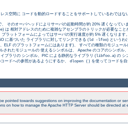
レス空間に コードを動的ロードすることをサポートしているわではな
で、 そのオーバヘッドによりサーバの起動時間が約 20% 遅くなってい
pendent code) は 相対アドレスのために複雑なアセンブラのトリックが必
プラットフォームによってはサーバの実行速度が約 5% 遅くなります
SO に基づいた ライブラリに対してリンクできる (
) という
ld -lfoo
が、ELF のプラットフォームにはあります)、 すべての種類のモジュール
されたモジュールの 使えるシンボルは、 Apache のコアのシンボル、C
ブラリの シンボル、PIC による静的なライブラリ (
) の
libfoo.a
そのコードへの参照があるようにするか、
を使ってコードを自
dlopen ()
be pointed towards suggestions on improving the documentation or ser
tions on how to manage the Apache HTTP Server should be directed at e