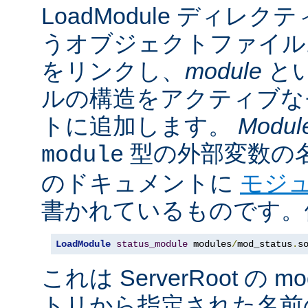
LoadModule ディレク
うオブジェクトファイル
をリンクし、
module
と
ルの構造をアクティブな
トに追加します。
Modul
型の外部変数の
module
のドキュメントに
モジ
書かれているものです。例
LoadModule
status_module
 modules
/
mod_status
.
s
これは ServerRoot の 
トリから指定された名前