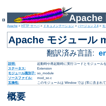
Apach
Apache
>
HTTP サーバ
>
ドキュメンテーション
>
バージョン 2.4
>
モ
Apache モジュール m
翻訳済み言語:
e
説明:
起動時や再起動時に実行コードとモジュール
ステータス:
Extension
モジュール識別子:
so_module
ソースファイル:
mod_so.c
互換性:
このモジュールは Window では (常に含まれて
概要