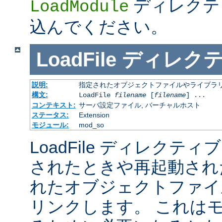
ディレクテ
LoadModule
込んでください。
LoadFile
ディレク
説明:
指定されたオブジェクトファイルやライブラ
構文:
LoadFile
filename
[
filename
] ...
コンテキスト:
サーバ設定ファイル, バーチャルホスト
ステータス:
Extension
モジュール:
mod_so
LoadFile ディレクテ
されたときや再起動され
れたオブジェクトファイ
リンクします。 これは