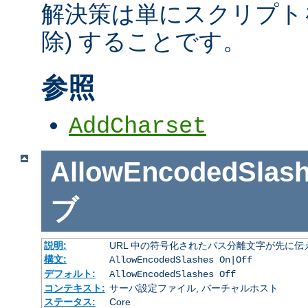
解決策は単にスクリプトを
除) することです。
参照
AddCharset
AllowEncodedSlas
ブ
説明:
URL 中の符号化されたパス分離文字が先に
構文:
AllowEncodedSlashes On|Off
デフォルト:
AllowEncodedSlashes Off
コンテキスト:
サーバ設定ファイル, バーチャルホスト
ステータス:
Core