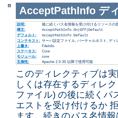
AcceptPathInfo
デ
説明:
後に続くパス名情報を受け付けるリソースの
構文:
AcceptPathInfo On|Off|Default
デフォルト:
AcceptPathInfo Default
コンテキスト:
サーバ設定ファイル, バーチャルホスト, ディレクトリ
上書き:
FileInfo
ステータス:
Core
モジュール:
core
互換性:
Apache 2.0.30 以降で使用可能
このディレクティブは実
しくは存在するディレク
ファイル) の後に続く
エストを受け付けるか 
ます。続きのパス名情報