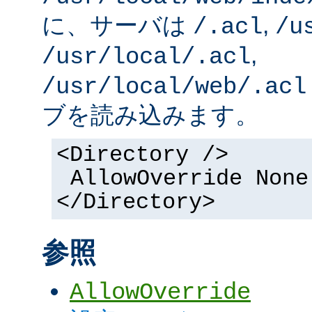
に、サーバは
,
/.acl
/u
,
/usr/local/.acl
/usr/local/web/.acl
ブを読み込みます。
<Directory />
AllowOverride None
</Directory>
参照
AllowOverride