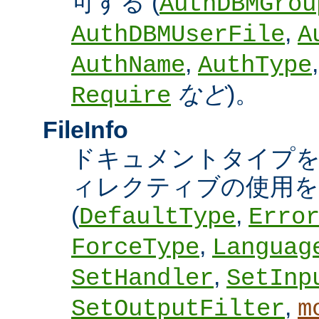
可する (
AuthDBMGrou
,
AuthDBMUserFile
A
,
AuthName
AuthType
など
)。
Require
FileInfo
ドキュメントタイプ
ィレクティブの使用を
(
,
DefaultType
Erro
,
ForceType
Languag
,
SetHandler
SetInp
,
SetOutputFilter
m