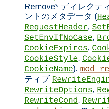
Remove* ディレクテ
ントのメタデータ (
He
,
RequestHeader
Set
,
SetEnvIfNoCase
Br
,
CookieExpires
Coo
,
CookieStyle
Cooki
),
CookieName
mod_r
ティブ
RewriteEngi
,
RewriteOptions
Re
,
RewriteCond
Rewri