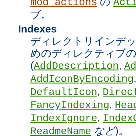
の
mod_actions
Act
ブ。
Indexes
ディレクトリインデ
めのディレクティブの
(
,
AddDescription
A
AddIconByEncoding
,
DefaultIcon
Direc
,
FancyIndexing
Hea
,
IndexIgnore
Index
など
)。
ReadmeName