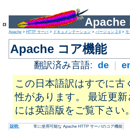
Apach
Apache
>
HTTP サーバ
>
ドキュメンテーション
>
バージョン 2.4
>
モ
Apache コア機能
翻訳済み言語:
de
|
e
この日本語訳はすでに古
性があります。 最近更
には英語版をご覧下さい
説明:
常に使用可能な Apache HTTP サーバのコア機能