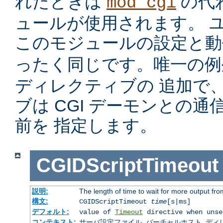
れたときは
の代
mod_cgi
ュールが使用されます。 
このモジュールの設定と
ったく同じです。唯一の
ディレクティブの 追加で
ブは CGI デーモンとの
前を 指定します。
CGIDScriptTimeout
説明:
The length of time to wait for more output f
構文:
CGIDScriptTimeout
time
[s|ms]
デフォルト:
value of
Timeout
directive when unse
コンテキスト:
サーバ設定ファイル, バーチャルホスト, ディレクトリ