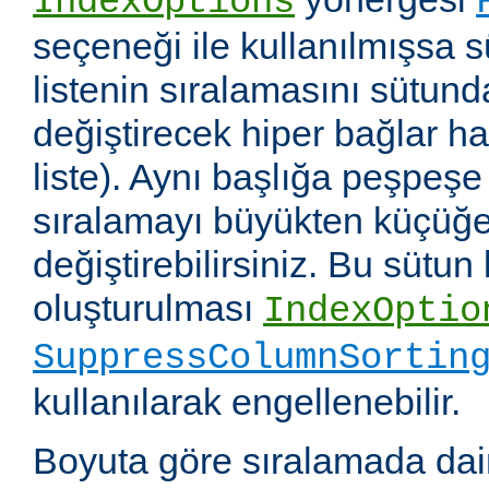
IndexOptions
seçeneği ile kullanılmışsa s
listenin sıralamasını sütun
değiştirecek hiper bağlar hali
liste). Aynı başlığa peşpeşe
sıralamayı büyükten küçüğe
değiştirebilirsiniz. Bu sütun
oluşturulması
IndexOptio
SuppressColumnSortin
kullanılarak engellenebilir.
Boyuta göre sıralamada dai