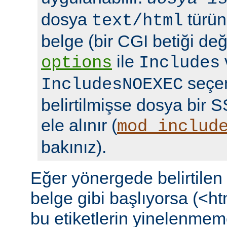
dosya
türün
text/html
belge (bir CGI betiği deği
ile
options
Includes
seçen
IncludesNOEXEC
belirtilmişse dosya bir S
ele alınır (
mod_includ
bakınız).
Eğer yönergede belirtile
belge gibi başlıyorsa (<ht
bu etiketlerin yinelenmeme