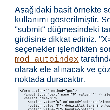
Aşağıdaki basit örnekte s
kullanımı gösterilmiştir. 
"submit" düğmesindeki t
girdisine dikkat ediniz. "X
seçenekler işlendikten so
tarafın
mod_autoindex
olarak ele alınacak ve ç
noktada duracaktır.
<form action="" method="get">

  <input type="text" name="P" value="*" /> ile
  <select name="C">

    <option value="N" selected="selected">isme
    <option value="M"> değişiklik tarihine</op
    <option value="S"> boyuta</option>
