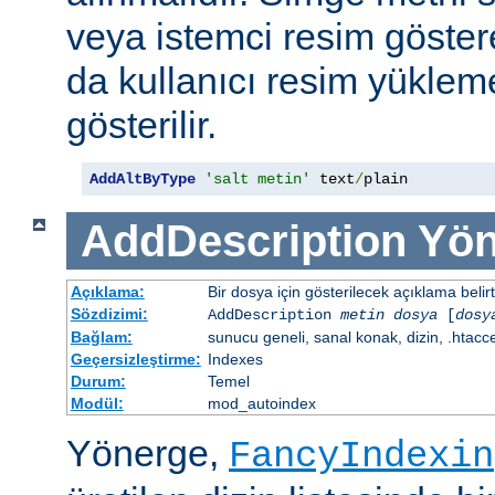
veya istemci resim göster
da kullanıcı resim yüklem
gösterilir.
AddAltByType
'salt metin'
 text
/
plain
AddDescription
Yön
Açıklama:
Bir dosya için gösterilecek açıklama belirtil
Sözdizimi:
AddDescription
metin dosya
[
dosy
Bağlam:
sunucu geneli, sanal konak, dizin, .htacc
Geçersizleştirme:
Indexes
Durum:
Temel
Modül:
mod_autoindex
Yönerge,
FancyIndexin