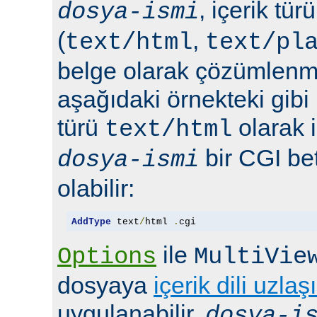
, içerik tür
dosya-ismi
(
,
text/html
text/pl
belge olarak çözümlenmel
aşağıdaki örnekteki gibi 
türü
olarak 
text/html
bir CGI bet
dosya-ismi
olabilir:
AddType
 text
/
html 
.
cgi
ile
Options
MultiVie
dosyaya
içerik dili uzlaş
uygulanabilir.
dosya-i