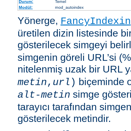
Durum:
Temel
Modül:
mod_autoindex
Yönerge,
FancyIndexin
üretilen dizin listesinde bi
gösterilecek simgeyi belir
simgenin göreli URL’si (%
nitelenmiş uzak bir URL 
biçeminde ol
metin
,
url
)
simge göster
alt-metin
tarayıcı tarafından simge
gösterilecek metindir.