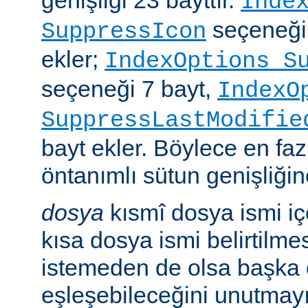
genişliği 23 bayttır.
Inde
seçeneği
SuppressIcon
ekler;
IndexOptions S
seçeneği 7 bayt,
IndexO
SuppressLastModifie
bayt ekler. Böylece en faz
öntanımlı sütun genişliğine
dosya
kısmî dosya ismi i
kısa dosya ismi belirtilm
istemeden de olsa başka 
eşleşebileceğini unutmayı