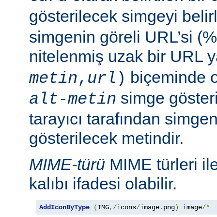
gösterilecek simgeyi belir
simgenin göreli URL’si (%
nitelenmiş uzak bir URL 
biçeminde ol
metin
,
url
)
simge göster
alt-metin
tarayıcı tarafından simge
gösterilecek metindir.
MIME-türü
MIME türleri il
kalıbı ifadesi olabilir.
AddIconByType
(
IMG
,/
icons
/
image
.
png
)
 image
/*