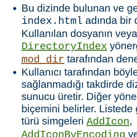
Bu dizinde bulunan ve ge
adında bir 
index.html
Kullanılan dosyanın veya
yönerg
DirectoryIndex
tarafından denet
mod_dir
Kullanıcı tarafından böyl
sağlanmadığı takdirde dizi
sunucu üretir. Diğer yöne
biçemini belirler. Listede
türü simgeleri
,
AddIcon
v
AddIconByEncoding