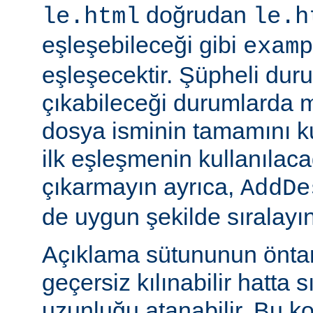
doğrudan
le.html
le.h
eşleşebileceği gibi
examp
eşleşecektir. Şüpheli dur
çıkabileceği durumlarda
dosya isminin tamamını k
ilk eşleşmenin kullanılaca
çıkarmayın ayrıca,
AddDe
de uygun şekilde sıralayın
Açıklama sütununun öntan
geçersiz kılınabilir hatta 
uzunluğu atanabilir. Bu ko