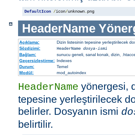
DefaultIcon
/
icon
/
unknown
.
png
HeaderName
Yöner
Açıklama:
Dizin listesinin tepesine yerleştirilecek do
Sözdizimi:
HeaderName
dosya-ismi
Bağlam:
sunucu geneli, sanal konak, dizin, .htacc
Geçersizleştirme:
Indexes
Durum:
Temel
Modül:
mod_autoindex
yönergesi, di
HeaderName
tepesine yerleştirilecek d
belirler. Dosyanın ismi
do
belirtilir.