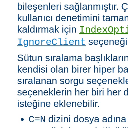
bileşenleri sağlanmıştır. Ç
kullanıcı denetimini tam
kaldırmak için
IndexOpt
seçeneği k
IgnoreClient
Sütun sıralama başlıkların
kendisi olan birer hiper 
sıralanan sorgu seçenekler
seçeneklerin her biri her di
isteğine eklenebilir.
dizini dosya adına 
C=N