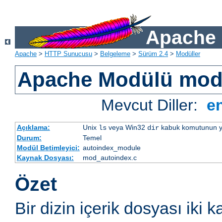
Apache 
Apache
>
HTTP Sunucusu
>
Belgeleme
>
Sürüm 2.4
>
Modüller
Apache Modülü mod
Mevcut Diller:
e
Açıklama:
Unix
veya Win32
kabuk komutunun yaptı
ls
dir
Durum:
Temel
Modül Betimleyici:
autoindex_module
Kaynak Dosyası:
mod_autoindex.c
Özet
Bir dizin içerik dosyası iki k