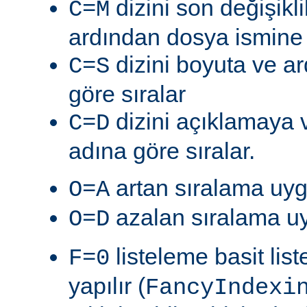
dizini son değişik
C=M
ardından dosya ismine g
dizini boyuta ve a
C=S
göre sıralar
dizini açıklamaya 
C=D
adına göre sıralar.
artan sıralama uyg
O=A
azalan sıralama uy
O=D
listeleme basit lis
F=0
yapılır (
FancyIndexi