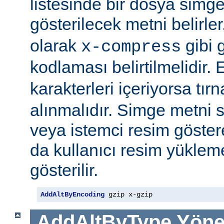
listesinde bir dosya simge
gösterilecek metni belirler
olarak
gibi g
x-compress
kodlaması belirtilmelidir.
karakterleri içeriyorsa tırn
alınmalıdır. Simge metni
veya istemci resim göster
da kullanıcı resim yüklem
gösterilir.
AddAltByEncoding
 gzip x-gzip
AddAltByType
Yöne