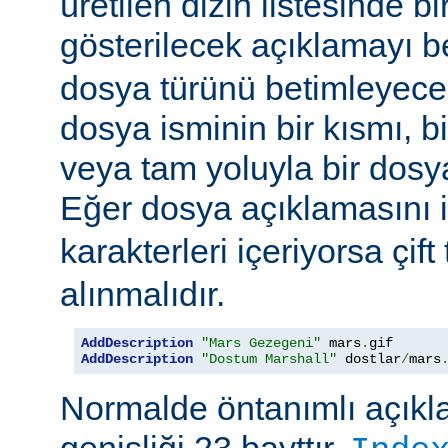
üretilen dizin listesinde bi
gösterilecek açıklamayı be
dosya türünü betimleyecek
dosya isminin bir kısmı, bi
veya tam yoluyla bir dosya i
Eğer dosya açıklamasını 
karakterleri içeriyorsa çift 
alınmalıdır.
AddDescription
"Mars Gezegeni"
 mars
.
gif 
AddDescription
"Dostum Marshall"
 dostlar
/
mars
Normalde öntanımlı açıkl