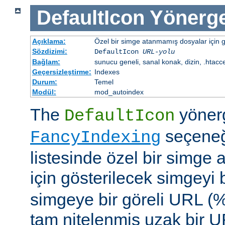
DefaultIcon
Yönerge
Açıklama:
Özel bir simge atanmamış dosyalar için gö
Sözdizimi:
DefaultIcon
URL-yolu
Bağlam:
sunucu geneli, sanal konak, dizin, .htacc
Geçersizleştirme:
Indexes
Durum:
Temel
Modül:
mod_autoindex
The
yöner
DefaultIcon
seçeneği
FancyIndexing
listesinde özel bir simge
için gösterilecek simgeyi b
simgeye bir göreli URL (
tam nitelenmiş uzak bir UR