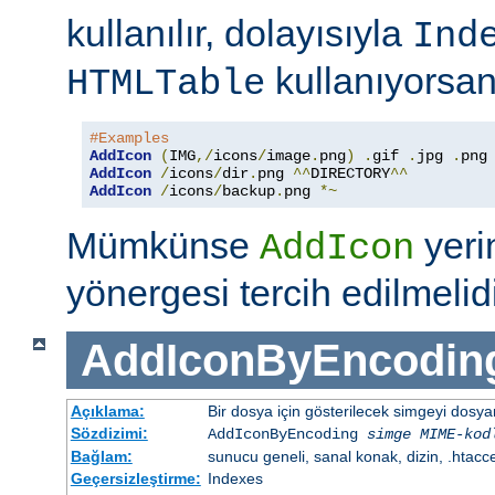
kullanılır, dolayısıyla
Ind
kullanıyorsan
HTMLTable
#Examples
AddIcon
(
IMG
,/
icons
/
image
.
png
)
.
gif 
.
jpg 
.
AddIcon
/
icons
/
dir
.
png 
^^
DIRECTORY
^^
AddIcon
/
icons
/
backup
.
png 
*~
Mümkünse
yer
AddIcon
yönergesi tercih edilmelidi
AddIconByEncodin
Açıklama:
Bir dosya için gösterilecek simgeyi dosy
Sözdizimi:
AddIconByEncoding
simge
MIME-kod
Bağlam:
sunucu geneli, sanal konak, dizin, .htacc
Geçersizleştirme:
Indexes