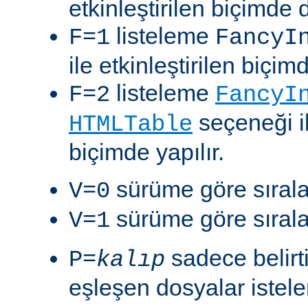
etkinleştirilen biçimde 
listeleme
F=1
FancyI
ile etkinleştirilen biçim
listeleme
F=2
FancyI
seçeneği il
HTMLTable
biçimde yapılır.
sürüme göre sıralam
V=0
sürüme göre sıralam
V=1
sadece belirt
P=
kalıp
eşleşen dosyalar istelen