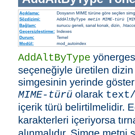
Açıklama:
Dosyanın MIME türüne göre seçilen simgen
Sözdizimi:
AddAltByType
metin
MIME-türü
[
MI
Bağlam:
sunucu geneli, sanal konak, dizin, .htacc
Geçersizleştirme:
Indexes
Durum:
Temel
Modül:
mod_autoindex
yönerges
AddAltByType
seçeneğiyle üretilen dizin
simgesinin yerinde gösteri
olarak
MIME-türü
text
içerik türü belirtilmelidir.
karakterleri içeriyorsa tırn
alınmalıdır. Simge metni