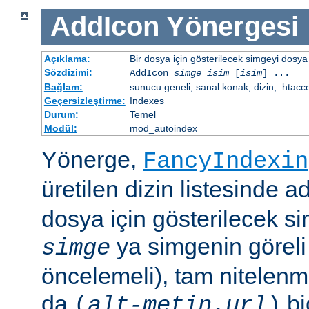
AddIcon
Yönergesi
Açıklama:
Bir dosya için gösterilecek simgeyi dosya 
Sözdizimi:
AddIcon
simge
isim
[
isim
] ...
Bağlam:
sunucu geneli, sanal konak, dizin, .htacc
Geçersizleştirme:
Indexes
Durum:
Temel
Modül:
mod_autoindex
Yönerge,
FancyIndexin
üretilen dizin listesinde a
dosya için gösterilecek sim
ya simgenin göreli
simge
öncelemeli), tam nitelenm
da
bi
(
alt-metin
,
url
)