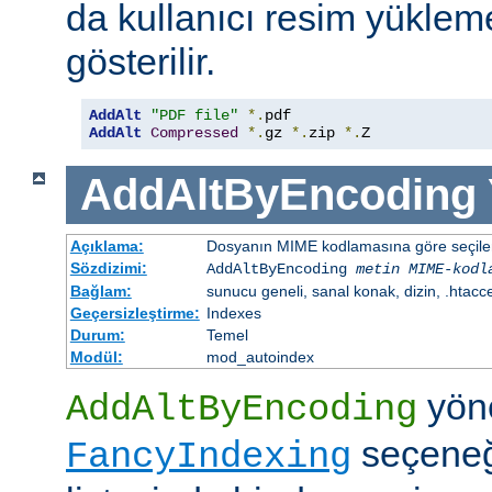
da kullanıcı resim yüklem
gösterilir.
AddAlt
"PDF file"
*.
AddAlt
Compressed
*.
gz 
*.
zip 
*.
Z
AddAltByEncoding
Açıklama:
Dosyanın MIME kodlamasına göre seçilen 
Sözdizimi:
AddAltByEncoding
metin
MIME-kodl
Bağlam:
sunucu geneli, sanal konak, dizin, .htacc
Geçersizleştirme:
Indexes
Durum:
Temel
Modül:
mod_autoindex
yöne
AddAltByEncoding
seçeneği
FancyIndexing