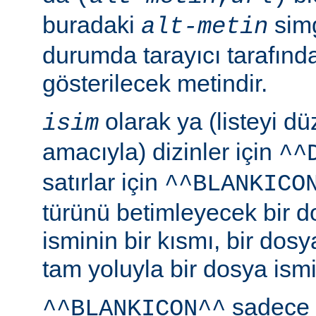
buradaki
simg
alt-metin
durumda tarayıcı tarafınd
gösterilecek metindir.
olarak ya (listeyi 
isim
amacıyla) dizinler için
^^
satırlar için
^^BLANKICO
türünü betimleyecek bir d
isminin bir kısmı, bir dosy
tam yoluyla bir dosya ismi b
sadece 
^^BLANKICON^^