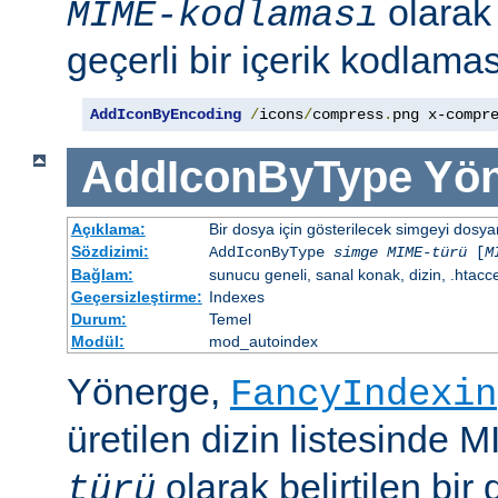
olara
MIME-kodlaması
geçerli bir içerik kodlaması
AddIconByEncoding
/
icons
/
compress
.
png x-compr
AddIconByType
Yön
Açıklama:
Bir dosya için gösterilecek simgeyi dosya
Sözdizimi:
AddIconByType
simge
MIME-türü
[
M
Bağlam:
sunucu geneli, sanal konak, dizin, .htacc
Geçersizleştirme:
Indexes
Durum:
Temel
Modül:
mod_autoindex
Yönerge,
FancyIndexin
üretilen dizin listesinde 
olarak belirtilen bir 
türü