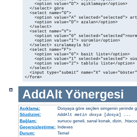
    <option value="D"> açıklamaya</option>

  </select> göre

  <select name="O">

    <option value="A" selected="selected"> art
    <option value="D"> azalan</option>

  </select>

  <select name="V">

    <option value="0" selected="selected">norm
    <option value="1"> sürümlü</option>

  </select> sıralamayla bir

  <select name="F">

    <option value="0"> basit liste</option>

    <option value="1" selected="selected"> süs
    <option value="2"> tablolu liste</option>

  </select>

  <input type="submit" name="X" value="Göster"
</form>
AddAlt
Yönergesi
Açıklama:
Dosyaya göre seçilen simgenin yerinde gös
Sözdizimi:
AddAlt
metin
dosya
[
dosya
] ...
Bağlam:
sunucu geneli, sanal konak, dizin, .htacc
Geçersizleştirme:
Indexes
Durum:
Temel